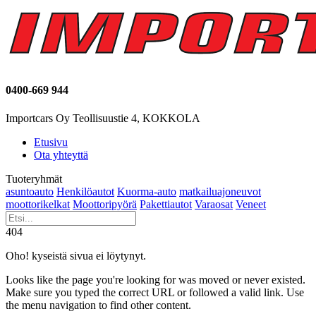
0400-669 944
Importcars Oy Teollisuustie 4, KOKKOLA
Etusivu
Ota yhteyttä
Tuoteryhmät
asuntoauto
Henkilöautot
Kuorma-auto
matkailuajoneuvot
moottorikelkat
Moottoripyörä
Pakettiautot
Varaosat
Veneet
404
Oho! kyseistä sivua ei löytynyt.
Looks like the page you're looking for was moved or never existed.
Make sure you typed the correct URL or followed a valid link. Use
the menu navigation to find other content.