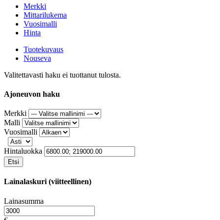
Merkki
Mittarilukema
Vuosimalli
Hinta
Tuotekuvaus
Nouseva
Valitettavasti haku ei tuottanut tulosta.
Ajoneuvon haku
Merkki
Malli
Vuosimalli
Hintaluokka
Etsi
Lainalaskuri (viitteellinen)
Lainasumma