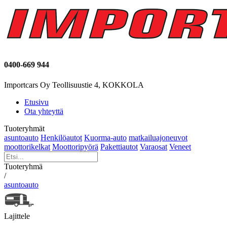
0400-669 944
Importcars Oy Teollisuustie 4, KOKKOLA
Etusivu
Ota yhteyttä
Tuoteryhmät
asuntoauto
Henkilöautot
Kuorma-auto
matkailuajoneuvot
moottorikelkat
Moottoripyörä
Pakettiautot
Varaosat
Veneet
Tuoteryhmä
/
asuntoauto
Lajittele