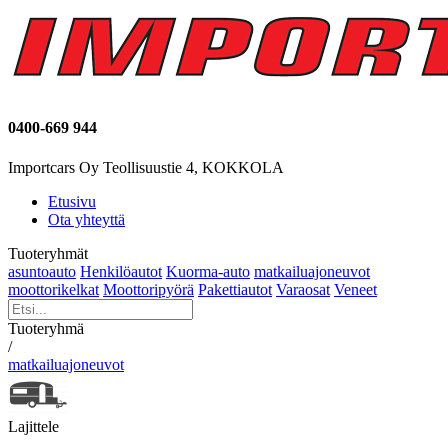
0400-669 944
Importcars Oy Teollisuustie 4, KOKKOLA
Etusivu
Ota yhteyttä
Tuoteryhmät
asuntoauto
Henkilöautot
Kuorma-auto
matkailuajoneuvot
moottorikelkat
Moottoripyörä
Pakettiautot
Varaosat
Veneet
Tuoteryhmä
/
matkailuajoneuvot
Lajittele