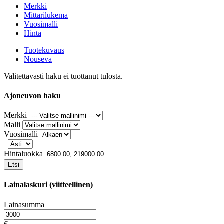
Merkki
Mittarilukema
Vuosimalli
Hinta
Tuotekuvaus
Nouseva
Valitettavasti haku ei tuottanut tulosta.
Ajoneuvon haku
Merkki
Malli
Vuosimalli
Hintaluokka
Etsi
Lainalaskuri (viitteellinen)
Lainasumma