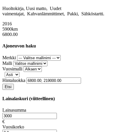
Huoltokirja, Uusi matto, Uudet
vaimentajat, Kahvanlämmittimet, Pakki, Sähköstartti.
2016
5900km
6800.00
Ajoneuvon haku
Merkki
Malli
Vuosimalli
Hintaluokka
Etsi
Lainalaskuri (viitteellinen)
Lainasumma
€
Vuosikorko