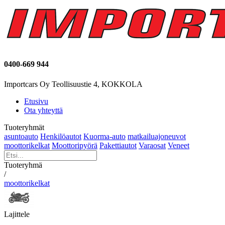
0400-669 944
Importcars Oy Teollisuustie 4, KOKKOLA
Etusivu
Ota yhteyttä
Tuoteryhmät
asuntoauto
Henkilöautot
Kuorma-auto
matkailuajoneuvot
moottorikelkat
Moottoripyörä
Pakettiautot
Varaosat
Veneet
Tuoteryhmä
/
moottorikelkat
Lajittele