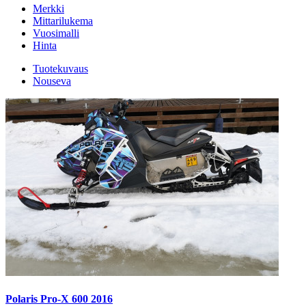
Merkki
Mittarilukema
Vuosimalli
Hinta
Tuotekuvaus
Nouseva
Polaris Pro-X 600 2016