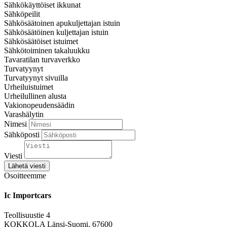
Sähkökäyttöiset ikkunat
Sähköpeilit
Sähkösäätoinen apukuljettajan istuin
Sähkösäätöinen kuljettajan istuin
Sähkösäätöiset istuimet
Sähkötoiminen takaluukku
Tavaratilan turvaverkko
Turvatyynyt
Turvatyynyt sivuilla
Urheiluistuimet
Urheilullinen alusta
Vakionopeudensäädin
Varashälytin
Nimesi
Sähköposti
Viesti
Lähetä viesti
Osoitteemme
Ic Importcars
Teollisuustie 4
KOKKOLA Länsi-Suomi, 67600