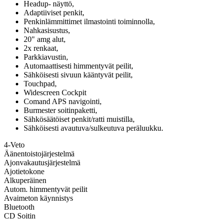
Headup- näyttö,
Adaptiiviset penkit,
Penkinlämmittimet ilmastointi toiminnolla,
Nahkasisustus,
20" amg alut,
2x renkaat,
Parkkiavustin,
Automaattisesti himmentyvät peilit,
Sähköisesti sivuun kääntyvät peilit,
Touchpad,
Widescreen Cockpit
Comand APS navigointi,
Burmester soitinpaketti,
Sähkösäätöiset penkit/ratti muistilla,
Sähköisesti avautuva/sulkeutuva peräluukku.
4-Veto
Äänentoistojärjestelmä
Ajonvakautusjärjestelmä
Ajotietokone
Alkuperäinen
Autom. himmentyvät peilit
Avaimeton käynnistys
Bluetooth
CD Soitin