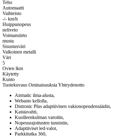
Teho
Automaatti
Vaihteisto
-/- km/h
Huippunopeus
neliveto
Voimansiirto
musta
Sisustusväri
Valkoinen metalli
Väri
5
Ovien lkm
Käytetty
Kunto
Tuotekuvaus
Ominaisuuksia
Yhteydenotto
Airmatic ilma-alusta,
Webasto kellolla,
Distronic Plus adaptiivinen vakionopeudensäädin,
Kaistavahti,
Kuolleenkulman varoitin,
Nopeusrajoitusten tunnistin,
Adaptiiviset led-valot,
Parkkitutka 360,