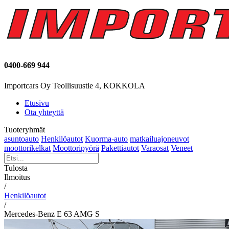
0400-669 944
Importcars Oy Teollisuustie 4, KOKKOLA
Etusivu
Ota yhteyttä
Tuoteryhmät
asuntoauto
Henkilöautot
Kuorma-auto
matkailuajoneuvot
moottorikelkat
Moottoripyörä
Pakettiautot
Varaosat
Veneet
Tulosta
Ilmoitus
/
Henkilöautot
/
Mercedes-Benz E 63 AMG S