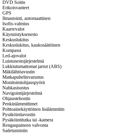
DVD Soitin
Erikoisvanteet
GPS
Ilmastointi, automaattinen
Isofix-valmius
Kaarrevalot
Käynnistyksenesto
Keskuslukitus
Keskuslukitus, kaukosäätöinen
Kompassi
Led-ajovalot
Luistonestojärjestelmä
Lukkiutumattomat jarrut (ABS)
Mäkilähtöavustin
Matkapuhelinvarustus
Monitoimiohjauspyörä
Nahkasisustus
Navigointijärjestelmä
Ohjaustehostin
Penkinlämmittimet
Polttoainekäyttöinen lisälämmitin
Pysäköintiavustin
Pysäköintitutka tai -kamera
Rengaspaineen valvonta
Sadetunnistin