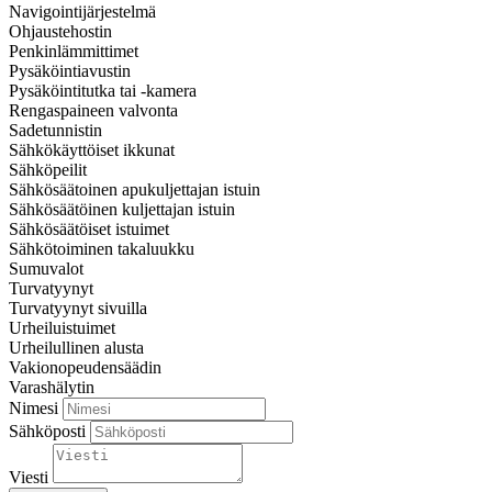
Navigointijärjestelmä
Ohjaustehostin
Penkinlämmittimet
Pysäköintiavustin
Pysäköintitutka tai -kamera
Rengaspaineen valvonta
Sadetunnistin
Sähkökäyttöiset ikkunat
Sähköpeilit
Sähkösäätoinen apukuljettajan istuin
Sähkösäätöinen kuljettajan istuin
Sähkösäätöiset istuimet
Sähkötoiminen takaluukku
Sumuvalot
Turvatyynyt
Turvatyynyt sivuilla
Urheiluistuimet
Urheilullinen alusta
Vakionopeudensäädin
Varashälytin
Nimesi
Sähköposti
Viesti