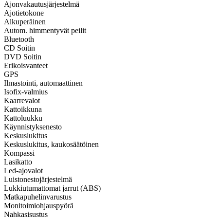
Ajonvakautusjärjestelmä
Ajotietokone
Alkuperäinen
Autom. himmentyvät peilit
Bluetooth
CD Soitin
DVD Soitin
Erikoisvanteet
GPS
Ilmastointi, automaattinen
Isofix-valmius
Kaarrevalot
Kattoikkuna
Kattoluukku
Käynnistyksenesto
Keskuslukitus
Keskuslukitus, kaukosäätöinen
Kompassi
Lasikatto
Led-ajovalot
Luistonestojärjestelmä
Lukkiutumattomat jarrut (ABS)
Matkapuhelinvarustus
Monitoimiohjauspyörä
Nahkasisustus