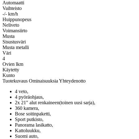
Automaatti
Vaihteisto
-/- km/h
Huippunopeus
Neliveto
Voimansiirto
Musta
Sisustusväri
Musta metalli
Väri
4
Ovien lkm
Käytetty
Kunto
Tuotekuvaus
Ominaisuuksia
Yhteydenotto
4 veto,
4 pyöräohjaus,
2x 21" alut renkaineen(toinen uusi sarja),
360 kamera,
Bose soitinpaketti,
Sport putkisto,
Panorama lasikatto,
Kattoluukku,
Suomi auto,