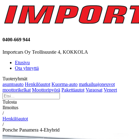
0400-669 944
Importcars Oy Teollisuustie 4, KOKKOLA
Etusivu
Ota yhteyttä
Tuoteryhmät
asuntoauto
Henkilöautot
Kuorma-auto
matkailuajoneuvot
moottorikelkat
Moottoripyörä
Pakettiautot
Varaosat
Veneet
Tulosta
Ilmoitus
/
Henkilöautot
/
Porsche Panamera 4-Ehybrid