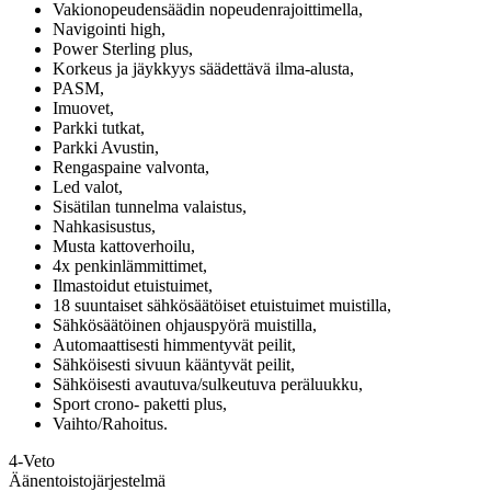
Vakionopeudensäädin nopeudenrajoittimella,
Navigointi high,
Power Sterling plus,
Korkeus ja jäykkyys säädettävä ilma-alusta,
PASM,
Imuovet,
Parkki tutkat,
Parkki Avustin,
Rengaspaine valvonta,
Led valot,
Sisätilan tunnelma valaistus,
Nahkasisustus,
Musta kattoverhoilu,
4x penkinlämmittimet,
Ilmastoidut etuistuimet,
18 suuntaiset sähkösäätöiset etuistuimet muistilla,
Sähkösäätöinen ohjauspyörä muistilla,
Automaattisesti himmentyvät peilit,
Sähköisesti sivuun kääntyvät peilit,
Sähköisesti avautuva/sulkeutuva peräluukku,
Sport crono- paketti plus,
Vaihto/Rahoitus.
4-Veto
Äänentoistojärjestelmä