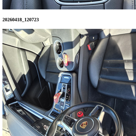
20260418_120723