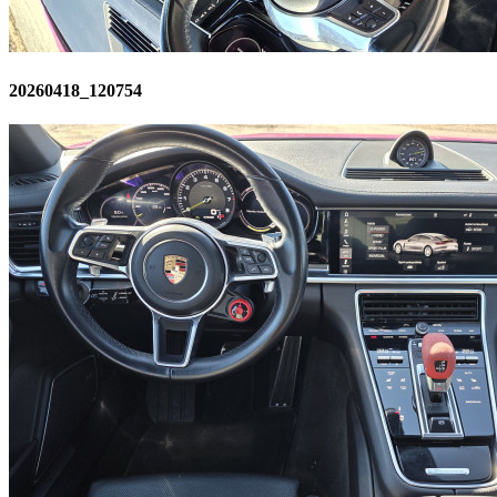
20260418_120754