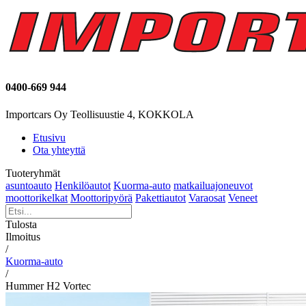
0400-669 944
Importcars Oy Teollisuustie 4, KOKKOLA
Etusivu
Ota yhteyttä
Tuoteryhmät
asuntoauto
Henkilöautot
Kuorma-auto
matkailuajoneuvot
moottorikelkat
Moottoripyörä
Pakettiautot
Varaosat
Veneet
Tulosta
Ilmoitus
/
Kuorma-auto
/
Hummer H2 Vortec