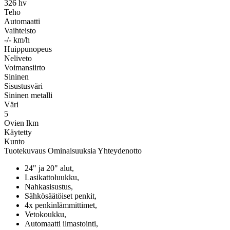
326 hv
Teho
Automaatti
Vaihteisto
-/- km/h
Huippunopeus
Neliveto
Voimansiirto
Sininen
Sisustusväri
Sininen metalli
Väri
5
Ovien lkm
Käytetty
Kunto
Tuotekuvaus
Ominaisuuksia
Yhteydenotto
24" ja 20" alut,
Lasikattoluukku,
Nahkasisustus,
Sähkösäätöiset penkit,
4x penkinlämmittimet,
Vetokoukku,
Automaatti ilmastointi,