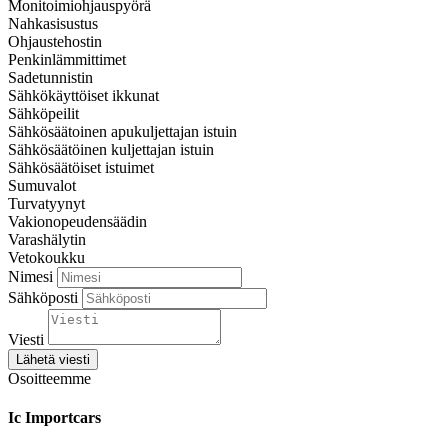
Monitoimiohjauspyörä
Nahkasisustus
Ohjaustehostin
Penkinlämmittimet
Sadetunnistin
Sähkökäyttöiset ikkunat
Sähköpeilit
Sähkösäätoinen apukuljettajan istuin
Sähkösäätöinen kuljettajan istuin
Sähkösäätöiset istuimet
Sumuvalot
Turvatyynyt
Vakionopeudensäädin
Varashälytin
Vetokoukku
Nimesi
Sähköposti
Viesti
Lähetä viesti
Osoitteemme
Ic Importcars