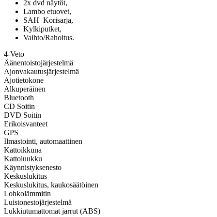
2x dvd näytöt,
Lambo etuovet,
SAH Korisarja,
Kylkiputket,
Vaihto/Rahoitus.
4-Veto
Äänentoistojärjestelmä
Ajonvakautusjärjestelmä
Ajotietokone
Alkuperäinen
Bluetooth
CD Soitin
DVD Soitin
Erikoisvanteet
GPS
Ilmastointi, automaattinen
Kattoikkuna
Kattoluukku
Käynnistyksenesto
Keskuslukitus
Keskuslukitus, kaukosäätöinen
Lohkolämmitin
Luistonestojärjestelmä
Lukkiutumattomat jarrut (ABS)